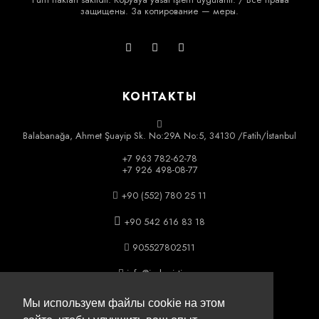
защищены. За копирование — меры.
КОНТАКТЫ
Balabanağa, Ahmet Şuayip Sk. No:29A No:5, 34130 /Fatih/İstanbul
+7 963 782-62-78
+7 926 498-08-77
+90 (552) 780 25 11
+90 542 616 83 18
905527802511
info@icslogistics.ru
Мы используем файлы cookie на этом